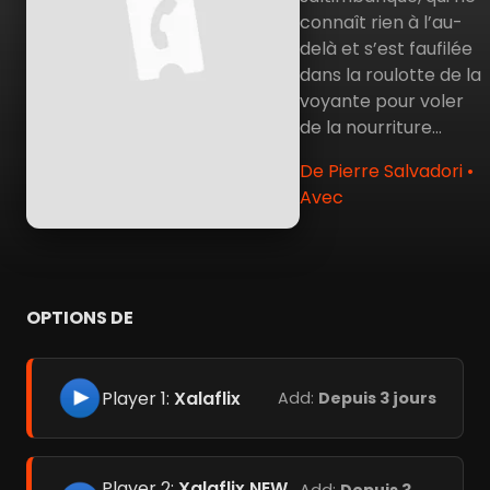
connaît rien à l’au-
delà et s’est faufilée
dans la roulotte de la
voyante pour voler
de la nourriture…
De Pierre Salvadori •
Avec
OPTIONS DE
Player 1:
Xalaflix
Add:
Depuis 3 jours
Player 2:
Xalaflix NEW