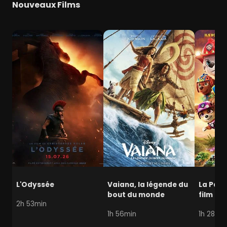
Nouveaux Films
L'Odyssée
Vaiana, la légende du
La Pat' 
bout du monde
film mi
2h 53min
1h 56min
1h 28min