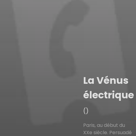
La Vénus
électrique
()
Paris, au début du
XXe siècle. Persuadé