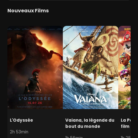
Nouveaux Films
L'Odyssée
Vaiana, la légende du
La Pat' 
bout du monde
film mi
2h 53min