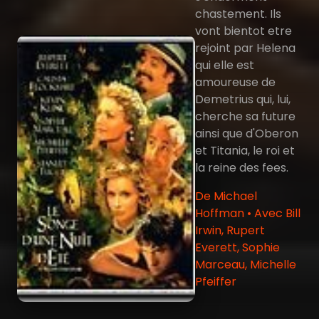
chastement. Ils
vont bientot etre
rejoint par Helena
qui elle est
amoureuse de
Demetrius qui, lui,
cherche sa future
ainsi que d'Oberon
et Titania, le roi et
la reine des fees.
De Michael
Hoffman • Avec Bill
Irwin, Rupert
Everett, Sophie
Marceau, Michelle
Pfeiffer