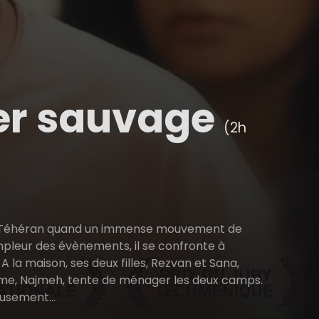
ier sauvage
(2h
e de Téhéran quand un immense mouvement de
pleur des évènements, il se confronte à
A la maison, ses deux filles, Rezvan et Sana,
mme, Najmeh, tente de ménager les deux camps.
usement...