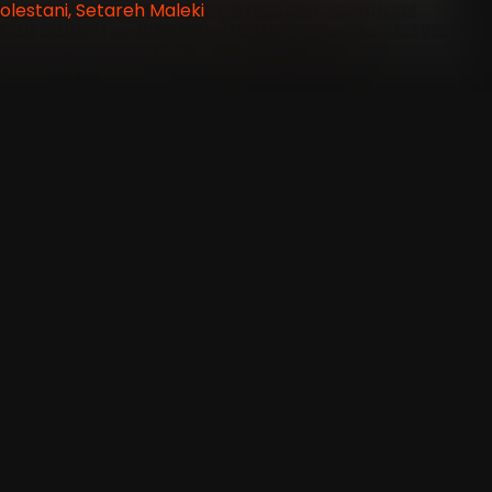
lestani, Setareh Maleki