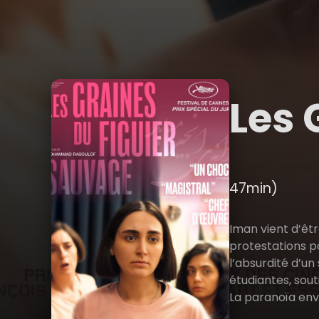
Les 
47min)
Iman vient d’êt
protestations p
l’absurdité d’un
étudiantes, sou
La paranoïa env