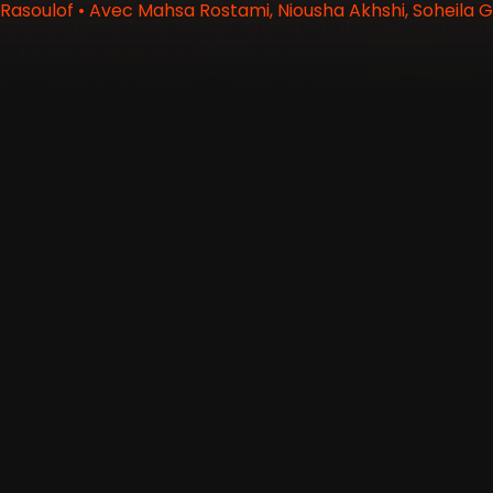
oulof • Avec Mahsa Rostami, Niousha Akhshi, Soheila Go