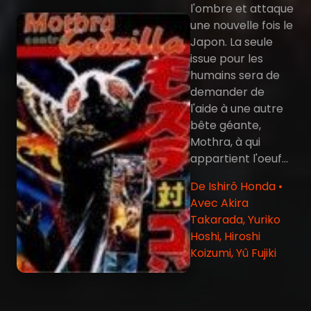
l'ombre et attaque
une nouvelle fois le
Japon. La seule
issue pour les
humains sera de
demander de
l'aide à une autre
bête géante,
Mothra, à qui
appartient l'oeuf...
De Ishirô Honda •
Avec Akira
Takarada, Yuriko
Hoshi, Hiroshi
Koizumi, Yû Fujiki