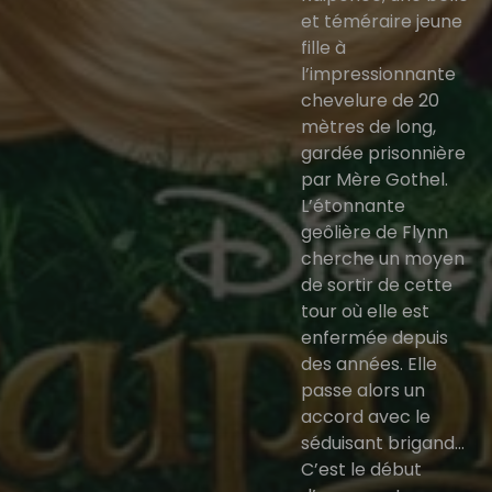
et téméraire jeune
fille à
l’impressionnante
chevelure de 20
mètres de long,
gardée prisonnière
par Mère Gothel.
L’étonnante
geôlière de Flynn
cherche un moyen
de sortir de cette
tour où elle est
enfermée depuis
des années. Elle
passe alors un
accord avec le
séduisant brigand…
C’est le début