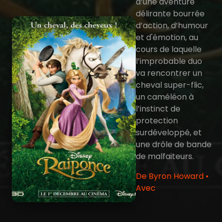
d’une aventure
délirante bourrée
d’action, d’humour
et d'émotion, au
cours de laquelle
l’improbable duo
va rencontrer un
cheval super-flic,
un caméléon à
l’instinct de
protection
surdéveloppé, et
une drôle de bande
de malfaiteurs.
De Byron Howard •
Avec