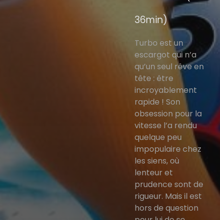
36min)
Turbo est un
escargot qui n’a
qu’un seul rêve en
tête : être
incroyablement
rapide ! Son
obsession pour la
vitesse l’a rendu
quelque peu
impopulaire chez
les siens, où
lenteur et
prudence sont de
rigueur. Mais il est
hors de question
pour lui de se