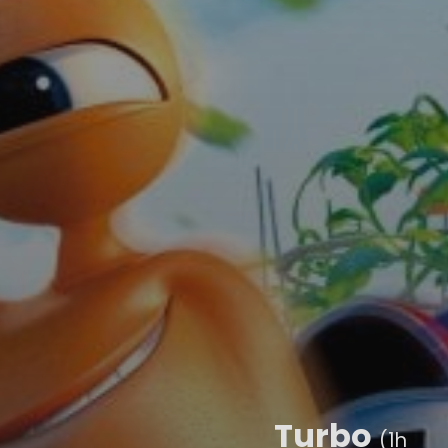
Turbo
(1h