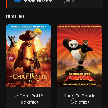
jours
Papadustream
Films liés
Le Chat Potté
Kung Fu Panda
(xalaflix)
(xalaflix)