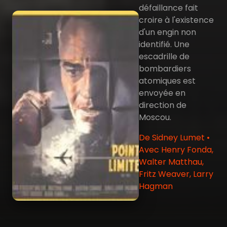
défaillance fait
croire à l'existence
d'un engin non
identifié. Une
escadrille de
bombardiers
atomiques est
envoyée en
direction de
Moscou.
De Sidney Lumet •
Avec Henry Fonda,
Walter Matthau,
Fritz Weaver, Larry
Hagman