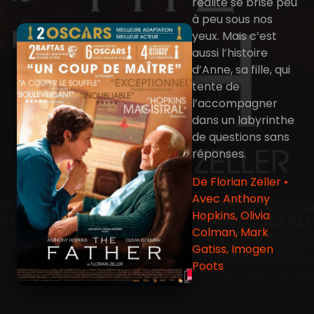
réalité se brise peu
à peu sous nos
yeux. Mais c’est
aussi l’histoire
d’Anne, sa fille, qui
tente de
l’accompagner
dans un labyrinthe
de questions sans
réponses.
De Florian Zeller •
Avec Anthony
Hopkins, Olivia
Colman, Mark
Gatiss, Imogen
Poots