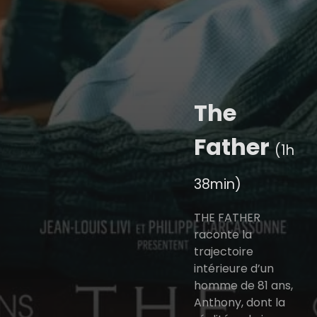
The
Father
(1h
38min)
THE FATHER
raconte la
trajectoire
intérieure d’un
homme de 81 ans,
Anthony, dont la