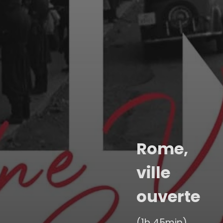
Rome,
ville
ouverte
(1h 45min)