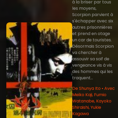
à la briser par tous
les moyens,
Scorpion parvient à
s'échapper avec six
autres prisonnières
et prend en otage
un car de touristes.
Désormais Scorpion
va chercher à
assouvir sa soif de
vengeance vis à vis
des hommes qui les
traquent...
De Shunya Ito • Avec
Meiko Kaji, Fumio
Watanabe, Kayoko
Shiraishi, Yukie
Kagawa