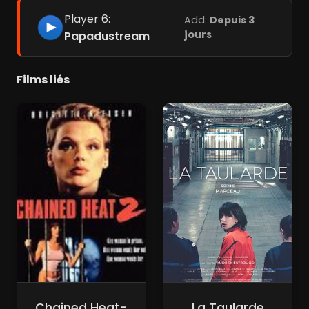
Player 6:
Add:
Depuis 3
jours
Papadustream
Films liés
Chained Heat-
La Taularde