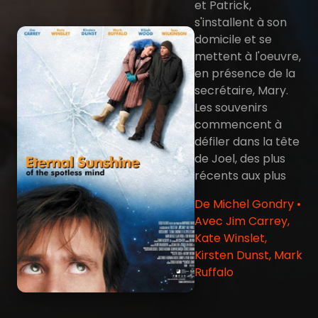
et Patrick,
s'installent à son
domicile et se
mettent à l'oeuvre,
en présence de la
secrétaire, Mary.
Les souvenirs
commencent à
défiler dans la tête
de Joel, des plus
récents aux plus
De Michel Gondry •
Avec Jim Carrey,
Kate Winslet,
Kirsten Dunst, Mark
Ruffalo