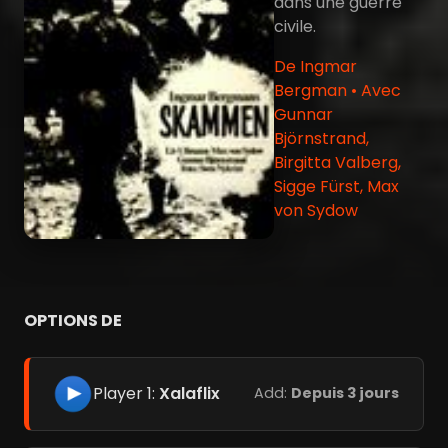
dans une guerre
civile.
De Ingmar
Bergman • Avec
Gunnar
Björnstrand,
Birgitta Valberg,
Sigge Fürst, Max
von Sydow
OPTIONS DE
Player 1:
Xalaflix
Add:
Depuis 3 jours