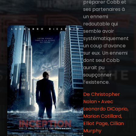
préparer Cobb et
ses partenaires à
un ennemi
redoutable qui
semble avoir
systématiquement
un coup d’avance
sur eux. Un ennemi
dont seul Cobb
aurait pu
soupçonner
l’existence.
De Christopher
Nolan • Avec
Leonardo DiCaprio,
Marion Cotillard,
Elliot Page, Cillian
Murphy