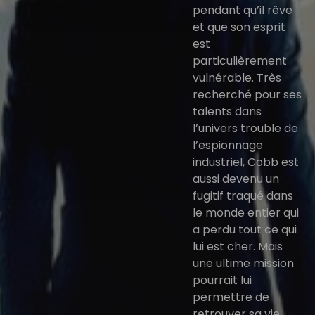
pendant qu’il rêve
et que son esprit
est
particulièrement
vulnérable. Très
recherché pour ses
talents dans
l’univers trouble de
l’espionnage
industriel, Cobb est
aussi devenu un
fugitif traqué dans
le monde entier qui
a perdu tout ce qui
lui est cher. Mais
une ultime mission
pourrait lui
permettre de
retrouver sa vie