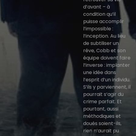
d’avant – à
condition qu’il
puisse accomplir
l’impossible :
l’inception. Au lieu
de subtiliser un
rêve, Cobb et son
équipe doivent faire
l’inverse : implanter
une idée dans
l’esprit d’un individu.
S’ils y parviennent, il
pourrait s’agir du
crime parfait. Et
pourtant, aussi
méthodiques et
doués soient-ils,
rien n’aurait pu