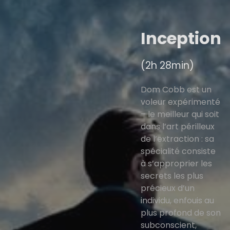
Inception
(2h 28min)
Dom Cobb est un
voleur expérimenté
– le meilleur qui soit
dans l’art périlleux
de l’extraction : sa
spécialité consiste
à s’approprier les
secrets les plus
précieux d’un
individu, enfouis au
plus profond de son
subconscient,