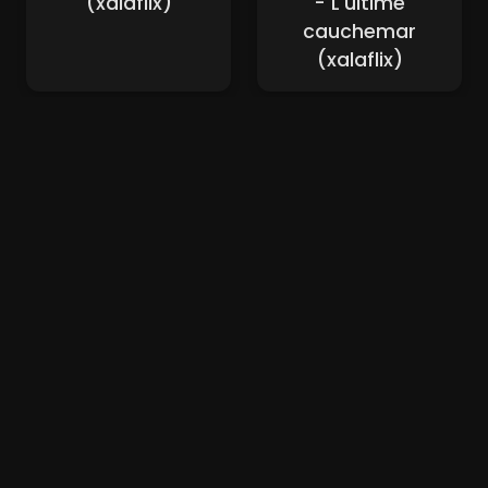
(xalaflix)
- L'ultime
cauchemar
(xalaflix)
Nouveaux Films