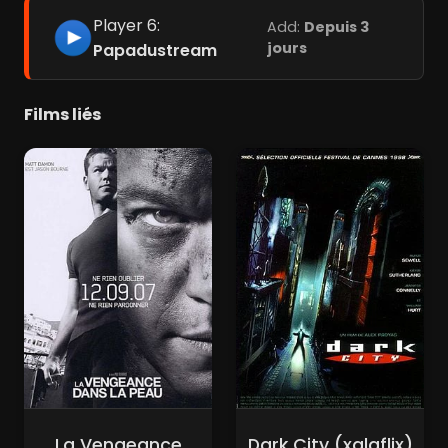
Player 6:
Add:
Depuis 3
jours
Papadustream
Films liés
La Vengeance
Dark City (xalaflix)